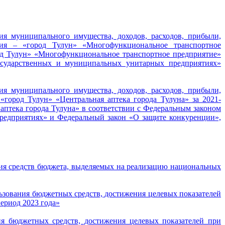
ия муниципального имущества, доходов, расходов, прибыли,
ия – «город Тулун» «Многофункциональное транспортное
од Тулун» «Многофункциональное транспортное предприятие»
осударственных и муниципальных унитарных предприятиях»
ия муниципального имущества, доходов, расходов, прибыли,
ород Тулун» «Центральная аптека города Тулуна» за 2021-
птека города Тулуна» в соответствии с Федеральным законом
редприятиях» и Федеральный закон «О защите конкуренции»,
ия средств бюджета, выделяемых на реализацию национальных
ьзования бюджетных средств, достижения целевых показателей
ериод 2023 года»
ия бюджетных средств, достижения целевых показателей при