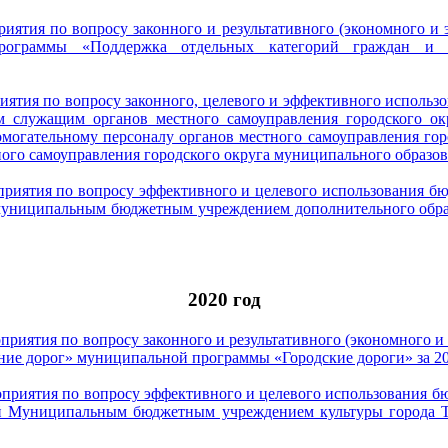
риятия по вопросу законного и результативного (экономного и
рограммы «Поддержка отдельных категорий граждан и со
риятия по вопросу законного, целевого и эффективного исполь
 служащим органов местного самоуправления городского окр
омогательному персоналу органов местного самоуправления гор
ого самоуправления городского округа муниципального образова
приятия по вопросу эффективного и целевого использования бю
 муниципальным бюджетным учреждением дополнительного обра
2020 год
приятия по вопросу законного и результативного (экономного 
ие дорог» муниципальной программы «Городские дороги» за 201
оприятия по вопросу эффективного и целевого использования бю
ий Муниципальным бюджетным учреждением культуры города Т