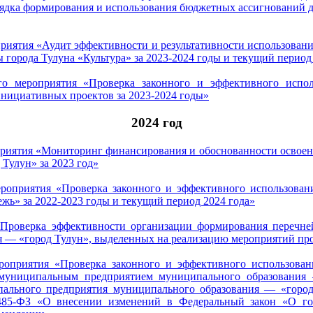
ядка формирования и использования бюджетных ассигнований д
приятия «Аудит эффективности и результативности использован
города Тулуна «Культура» за 2023-2024 годы и текущий период
о мероприятия «Проверка законного и эффективного испол
инициативных проектов за 2023-2024 годы»
2024 год
приятия «Мониторинг финансирования и обоснованности освоен
Тулун» за 2023 год»
ероприятия «Проверка законного и эффективного использован
ь» за 2022-2023 годы и текущий период 2024 года»
 «Проверка эффективности организации формирования перечн
 — «город Тулун», выделенных на реализацию мероприятий про
ероприятия «Проверка законного и эффективного использован
муниципальным предприятием муниципального образования 
пального предприятия муниципального образования — «город
485-ФЗ «О внесении изменений в Федеральный закон «О г