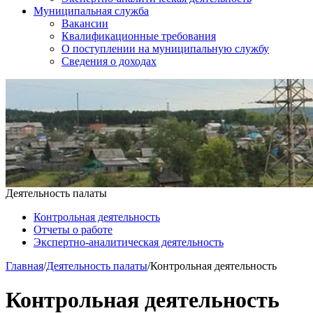
Муниципальная служба
Вакансии
Квалификационные требования
О поступлении на муниципальную службу
Сведения о доходах
Деятельность палаты
Контрольная деятельность
Отчеты о работе
Экспертно-аналитическая деятельность
Главная
/
Деятельность палаты
/
Контрольная деятельность
Контрольная деятельность