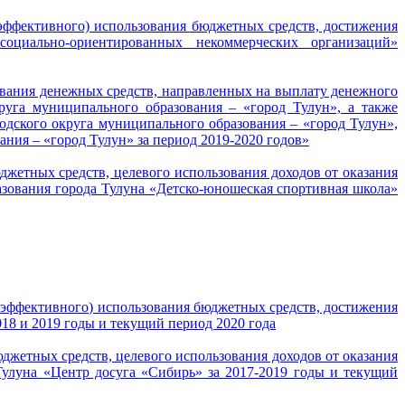
 эффективного) использования бюджетных средств, достижения
циально-ориентированных некоммерческих организаций»
зования денежных средств, направленных на выплату денежного
уга муниципального образования – «город Тулун», а также
одского округа муниципального образования – «город Тулун»,
ния – «город Тулун» за период 2019-2020 годов»
джетных средств, целевого использования доходов от оказания
зования города Тулуна «Детско-юношеская спортивная школа»
и эффективного) использования бюджетных средств, достижения
8 и 2019 годы и текущий период 2020 года
джетных средств, целевого использования доходов от оказания
улуна «Центр досуга «Сибирь» за 2017-2019 годы и текущий