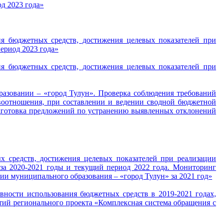
д 2023 года»
ия бюджетных средств, достижения целевых показателей при
ериод 2023 года»
ия бюджетных средств, достижения целевых показателей при
разовании – «город Тулун». Проверка соблюдения требований
оотношения, при составлении и ведении сводной бюджетной
одготовка предложений по устранению выявленных отклонений
х средств, достижения целевых показателей при реализации
а 2020-2021 годы и текущий период 2022 года. Мониторинг
и муниципального образования – «город Тулун» за 2021 год»
вности использования бюджетных средств в 2019-2021 годах,
тий регионального проекта «Комплексная система обращения с