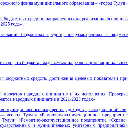
орожного фонда муниципального образования – «город Тулун»
ия бюджетных средств, направленных на реализацию основного
 2025 года»
ьзования бюджетных средств, предусмотренных в бюджете
ия средств бюджета, выделяемых на реализацию национальных
ия бюджетных средств, достижения целевых показателей при
ей проектов народных инициатив и их исполнения. Проверка
ектов народных инициатив в 2021-2023 годах»
ия муниципального имущества, доходов, расходов, прибыли,
— «город Тулун» «Ремонтно-эксплуатационное предприятие
 Тулун» «Ремонтно-эксплуатационное предприятие «Сервис»
осударственных и муниципальных унитарных предприятиях»