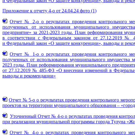
и Федеральный закон «О защите конкуренции», выводы и рек
Приложение к отчету 4-о от 24.04.24 фото (1)
Отчет № 2-о о результатах проведения контрольного ме
полученных от использования муниципального имуществ
предприятие» за 2021-2023 годы. План реформирования мун
в соответствии с Федеральным законом от 27.12.2019 № 
и Федеральный закон «О защите конкуренции», выводы и рек
Отчет № 1-о
о результатах проведения контрольного м
полученных от использования муниципального имущества му
2023 годы. План реформирования муниципального предприяти
от 27.12.2019 № 485-ФЗ «О внесении изменений в Федераль
выводы и рекомендации»
Отчет № 5-о о результатах проведения контрольного меро
проектов на территории муниципального образования – «город 
Уточненный Отчет № 4-о о результатах проведения контро
при реализации муниципальной программы города Тулуна «Жил
Отчет № 4-о о результатах проведения контрольного ме