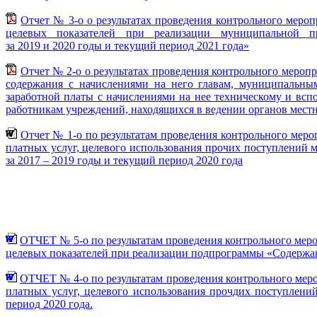
Отчет № 3-о о результатах проведения контрольного мероп
целевых показателей при реализации муниципальной п
за 2019 и 2020 годы и текущий период 2021 года»
Отчет № 2-о о результатах проведения контрольного мероп
содержания с начислениями на него главам, муниципальным
заработной платы с начислениями на нее техническому и всп
работникам учреждений, находящихся в ведении органов местн
Отчет № 1-о по результатам проведения контрольного меро
платных услуг, целевого использования прочих поступлений
за 2017 – 2019 годы и текущий период 2020 года
ОТЧЕТ № 5-о по результатам проведения контрольного меро
целевых показателей при реализации подпрограммы «Содержан
ОТЧЕТ № 4-о
по результатам проведения контрольного мер
платных услуг, целевого использования прочдих поступлен
период 2020 года.