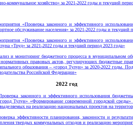
-коммунальное хозяйство» за 2021-2022 годы и текущий перио
роприятия «Проверка законного и эффективного использован
ртное обслуживание населения» за 2021-2022 годы и текущий п
роприятия «Проверка законного и эффективного использован
уна «Труд» за 2021-2022 годы и текущий период 2023 года»
нализ и мониторинг бюджетного процесса в муниципальном об
 нормативных правовых актов, регулирующих бюджетные прав
ципального образования – «город Тулун» за 2020-2022 годы. П
нодательства Российской Федерации»
2022 год
Проверка законного и эффективного использования бюджетны
ород Тулун» «Формирование современной городской среды» з
выделяемых на реализацию национальных проектов на территори
оверка эффективности планирования, законности и результати
копления твердых коммунальных отходов и реализацию мероприя