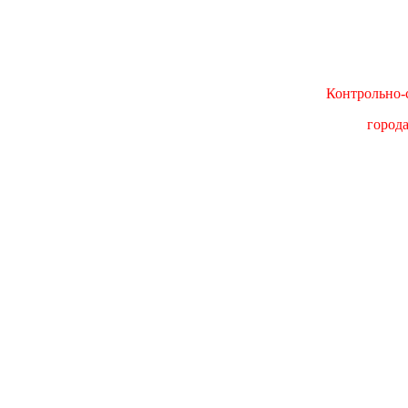
Контрольно-с
город