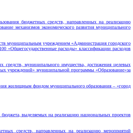
льзования бюджетных средств, направленных на реализацию
вание механизмов экономического развития муниципального
едств муниципальным учреждением «Администрация городского
0100 «Общегосударственные расходы» классификации расходов
х средств, муниципального имущества, достижения целевых
льных учреждений» муниципальной программы «Образование»за
ения жилищным фондом муниципального образования – «город
в бюджета, выделяемых на реализацию национальных проектов
етных средств, направленных на реализацию мероприятий