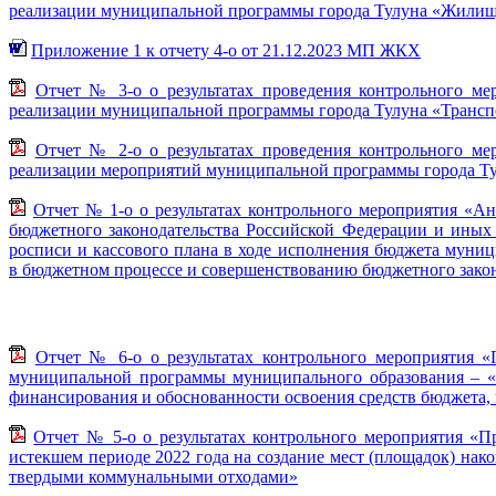
реализации муниципальной программы города Тулуна «Жилищно
Приложение 1 к отчету 4-о от 21.12.2023 МП ЖКХ
Отчет № 3-о о результатах проведения контрольного ме
реализации муниципальной программы города Тулуна «Транспо
Отчет № 2-о о результатах проведения контрольного ме
реализации мероприятий муниципальной программы города Тул
Отчет № 1-о о результатах контрольного мероприятия «А
бюджетного законодательства Российской Федерации и иных
росписи и кассового плана в ходе исполнения бюджета муни
в бюджетном процессе и совершенствованию бюджетного зако
Отчет № 6-о о результатах контрольного мероприятия «
муниципальной программы муниципального образования – «г
финансирования и обоснованности освоения средств бюджета, 
Отчет № 5-о о результатах контрольного мероприятия «Пр
истекшем периоде 2022 года на создание мест (площадок) на
твердыми коммунальными отходами»