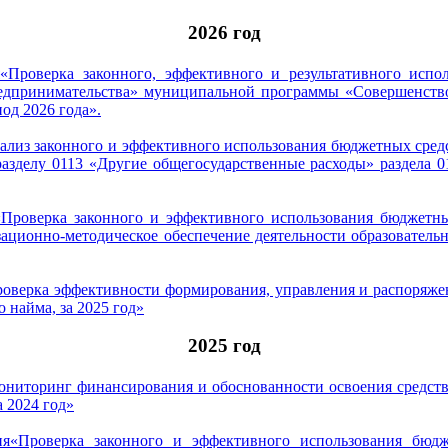
2026 год
Проверка законного, эффективного и результативного испо
едпринимательства» муниципальной программы «Совершенство
од 2026 года».
нализ законного и эффективного использования бюджетных ср
разделу 0113 «Другие общегосударственные расходы» раздела 
Проверка законного и эффективного использования бюджетны
зационно-методическое обеспечение деятельности образовате
роверка эффективности формирования, управления и распоряж
 найма, за 2025 год»
2025 год
ониторинг финансирования и обоснованности освоения средст
 2024 год»
я«Проверка законного и эффективного использования бюдж