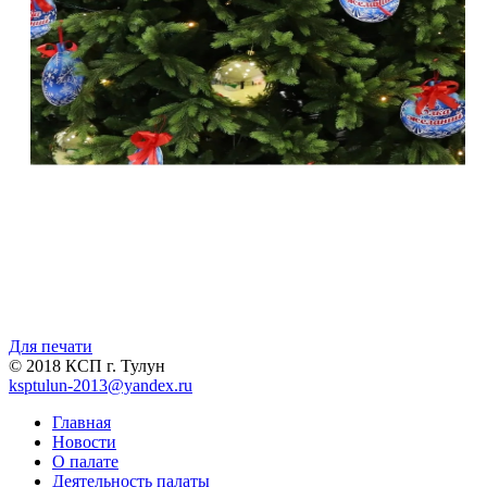
Для печати
© 2018 КСП г. Тулун
ksptulun-2013@yandex.ru
Главная
Новости
О палате
Деятельность палаты