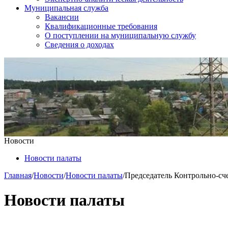
Муниципальная служба
Вакансии
Квалификационные требования
О поступлении на муниципальную службу
Сведения о доходах
Новости
Новости палаты
Главная
/
Новости
/
Новости палаты
/
Председатель Контрольно-сче
Новости палаты