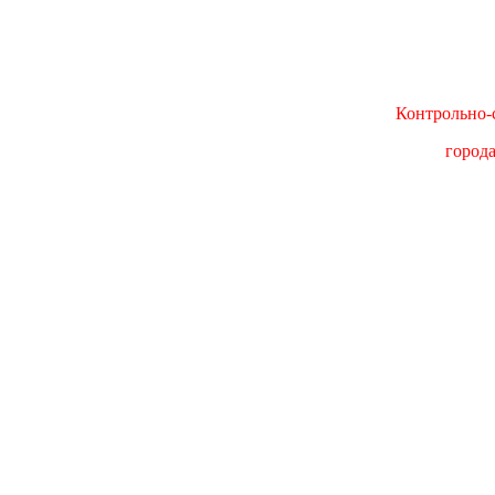
Контрольно-с
город