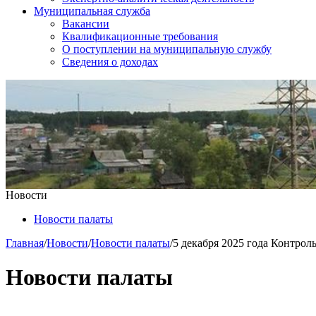
Муниципальная служба
Вакансии
Квалификационные требования
О поступлении на муниципальную службу
Сведения о доходах
Новости
Новости палаты
Главная
/
Новости
/
Новости палаты
/
5 декабря 2025 года Контроль
Новости палаты