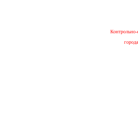
Контрольно-с
город