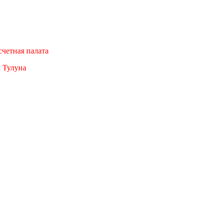
четная палата
а Тулуна