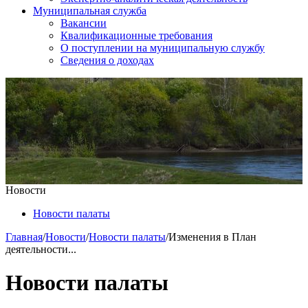
Муниципальная служба
Вакансии
Квалификационные требования
О поступлении на муниципальную службу
Сведения о доходах
Новости
Новости палаты
Главная
/
Новости
/
Новости палаты
/
Изменения в План
деятельности...
Новости палаты