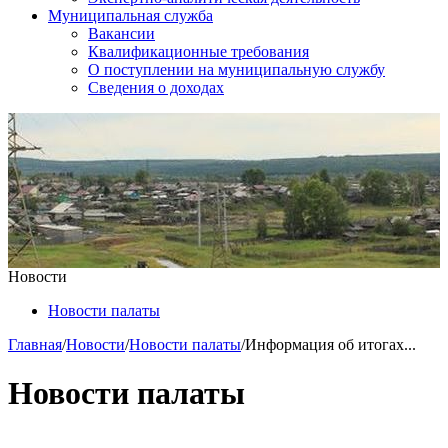
Муниципальная служба
Вакансии
Квалификационные требования
О поступлении на муниципальную службу
Сведения о доходах
Новости
Новости палаты
Главная
/
Новости
/
Новости палаты
/
Информация об итогах...
Новости палаты