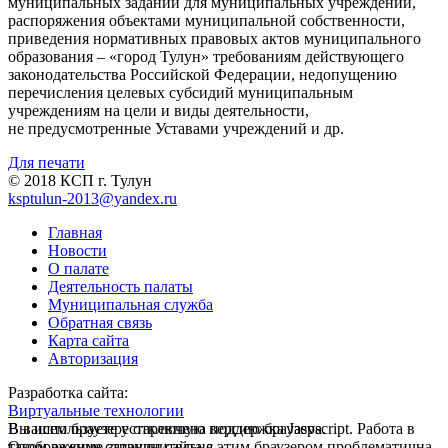
муниципальных заданий для муниципальных учреждений,
распоряжения объектами муниципальной собственности,
приведения нормативных правовых актов муниципального
образования – «город Тулун» требованиям действующего
законодательства Российской Федерации, недопущению
перечисления целевых субсидий муниципальным
учреждениям на цели и виды деятельности,
не предусмотренные Уставами учреждений и др.
Для печати
© 2018 КСП г. Тулун
ksptulun-2013@yandex.ru
Главная
Новости
О палате
Деятельность палаты
Муниципальная служба
Обратная связь
Карта сайта
Авторизация
Разработка сайта:
Виртуальные технологии
В вашем браузере отключена поддержка Jasvscript. Работа в
Вы используете устаревшую версию браузера.
таком режиме затруднительна.
Отображение страниц сайта с этим браузером проблематична.