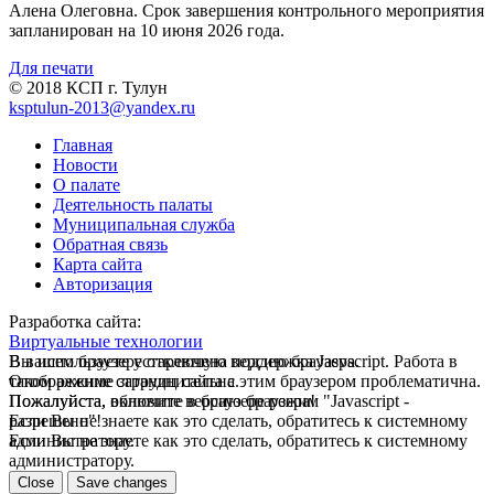
Алена Олеговна. Срок завершения контрольного мероприятия
запланирован на 10 июня 2026 года.
Для печати
© 2018 КСП г. Тулун
ksptulun-2013@yandex.ru
Главная
Новости
О палате
Деятельность палаты
Муниципальная служба
Обратная связь
Карта сайта
Авторизация
Разработка сайта:
Виртуальные технологии
В вашем браузере отключена поддержка Jasvscript. Работа в
Вы используете устаревшую версию браузера.
таком режиме затруднительна.
Отображение страниц сайта с этим браузером проблематична.
Пожалуйста, включите в браузере режим "Javascript -
Пожалуйста, обновите версию браузера!
разрешено"!
Если Вы не знаете как это сделать, обратитесь к системному
Если Вы не знаете как это сделать, обратитесь к системному
администратору.
администратору.
Close
Save changes