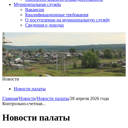
Муниципальная служба
Вакансии
Квалификационные требования
О поступлении на муниципальную службу
Сведения о доходах
Новости
Новости палаты
Главная
/
Новости
/
Новости палаты
/
28 апреля 2026 года
Контрольно-счетная...
Новости палаты