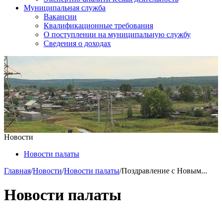
Муниципальная служба
Вакансии
Квалификационные требования
О поступлении на муниципальную службу
Сведения о доходах
Новости
Новости палаты
Главная
/
Новости
/
Новости палаты
/
Поздравление с Новым...
Новости палаты