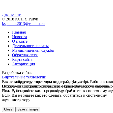
Для печати
© 2018 КСП г. Тулун
ksptulun-2013@yandex.ru
Главная
Новости
О палате
Деятельность палаты
Муниципальная служба
Обратная связь
Карта сайта
Авторизация
Разработка сайта:
Виртуальные технологии
В вашем браузере отключена поддержка Jasvscript. Работа в так
Вы используете устаревшую версию браузера.
Пожалуйста, включите в браузере режим "Javascript - разрешено
Отображение страниц сайта с этим браузером проблематична.
Если Вы не знаете как это сделать, обратитесь к системному а
Пожалуйста, обновите версию браузера!
Если Вы не знаете как это сделать, обратитесь к системному
администратору.
Close
Save changes