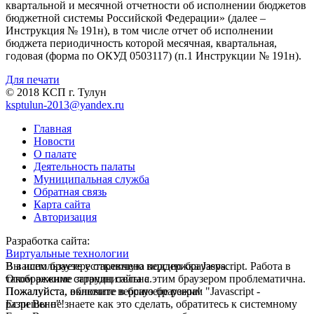
квартальной и месячной отчетности об исполнении бюджетов
бюджетной системы Российской Федерации» (далее –
Инструкция № 191н), в том числе отчет об исполнении
бюджета периодичность которой месячная, квартальная,
годовая (форма по ОКУД 0503117) (п.1 Инструкции № 191н).
Для печати
© 2018 КСП г. Тулун
ksptulun-2013@yandex.ru
Главная
Новости
О палате
Деятельность палаты
Муниципальная служба
Обратная связь
Карта сайта
Авторизация
Разработка сайта:
Виртуальные технологии
В вашем браузере отключена поддержка Jasvscript. Работа в
Вы используете устаревшую версию браузера.
таком режиме затруднительна.
Отображение страниц сайта с этим браузером проблематична.
Пожалуйста, включите в браузере режим "Javascript -
Пожалуйста, обновите версию браузера!
разрешено"!
Если Вы не знаете как это сделать, обратитесь к системному