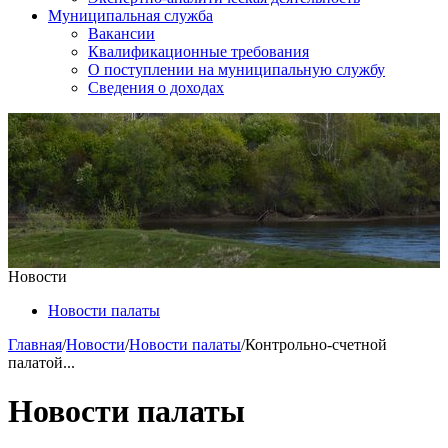
Муниципальная служба
Вакансии
Квалификационные требования
О поступлении на муниципальную службу
Сведения о доходах
Новости
Новости палаты
Главная
/
Новости
/
Новости палаты
/
Контрольно-счетной
палатой...
Новости палаты