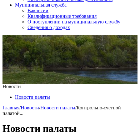
Муниципальная служба
Вакансии
Квалификационные требования
О поступлении на муниципальную службу
Сведения о доходах
Новости
Новости палаты
Главная
/
Новости
/
Новости палаты
/
Контрольно-счетной
палатой...
Новости палаты