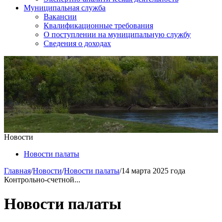
Муниципальная служба
Вакансии
Квалификационные требования
О поступлении на муниципальную службу
Сведения о доходах
Новости
Новости палаты
Главная
/
Новости
/
Новости палаты
/
14 марта 2025 года
Контрольно-счетной...
Новости палаты