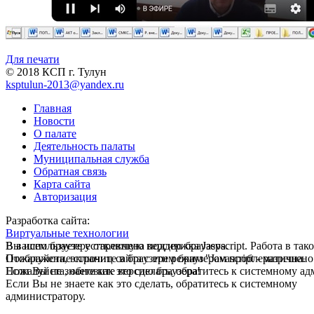
Для печати
© 2018 КСП г. Тулун
ksptulun-2013@yandex.ru
Главная
Новости
О палате
Деятельность палаты
Муниципальная служба
Обратная связь
Карта сайта
Авторизация
Разработка сайта:
Виртуальные технологии
В вашем браузере отключена поддержка Jasvscript. Работа в так
Вы используете устаревшую версию браузера.
Пожалуйста, включите в браузере режим "Javascript - разрешено
Отображение страниц сайта с этим браузером проблематична.
Если Вы не знаете как это сделать, обратитесь к системному а
Пожалуйста, обновите версию браузера!
Если Вы не знаете как это сделать, обратитесь к системному
администратору.