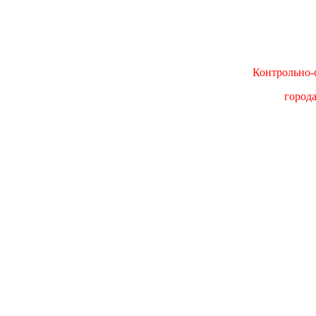
Контрольно-с
город