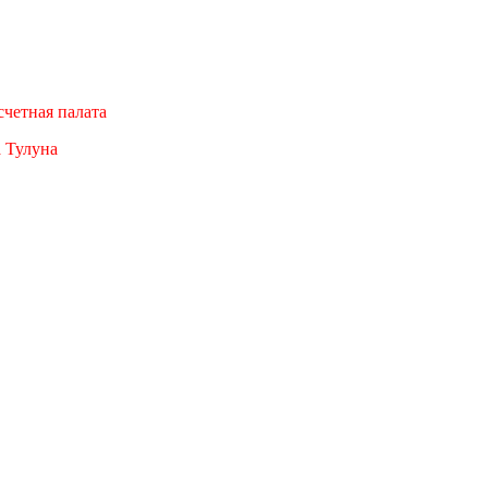
четная палата
а Тулуна