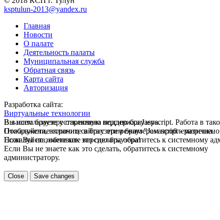
© 2018 КСП г. Тулун
ksptulun-2013@yandex.ru
Главная
Новости
О палате
Деятельность палаты
Муниципальная служба
Обратная связь
Карта сайта
Авторизация
Разработка сайта:
Виртуальные технологии
В вашем браузере отключена поддержка Jasvscript. Работа в так
Вы используете устаревшую версию браузера.
Пожалуйста, включите в браузере режим "Javascript - разрешено
Отображение страниц сайта с этим браузером проблематична.
Если Вы не знаете как это сделать, обратитесь к системному а
Пожалуйста, обновите версию браузера!
Если Вы не знаете как это сделать, обратитесь к системному
администратору.
Close
Save changes