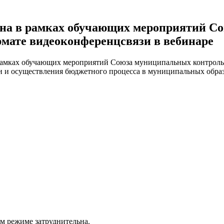
луна в рамках обучающих мероприятий С
рмате видеоконференцсвязи в вебинаре
в рамках обучающих мероприятий Союза муниципальных контроль
ии и осуществления бюджетного процесса в муниципальных обра
ом режиме затруднительна.