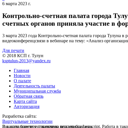
6 марта 2023 г.
Контрольно-счетная палата города Ту
счетных органов приняла участие в фо
3 марта 2023 года Контрольно-счетная палата города Тулуна 
видеоконференцсвязи в вебинаре на тему: «Анализ организац
Для печати
© 2018 КСП г. Тулун
ksptulun-2013@yandex.ru
Главная
Новости
О палате
Деятельность палаты
Муниципальная служба
Обратная связь
Карта сайта
Авторизация
Разработка сайта:
Виртуальные технологии
В вашем браузере отключена поддержка Jasvscript. Работа в так
Вы используете устаревшую версию браузера.