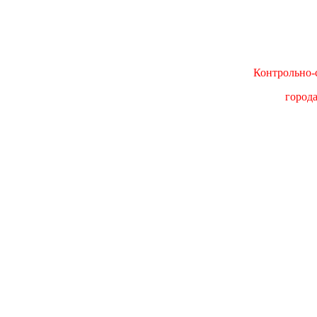
Контрольно-с
город