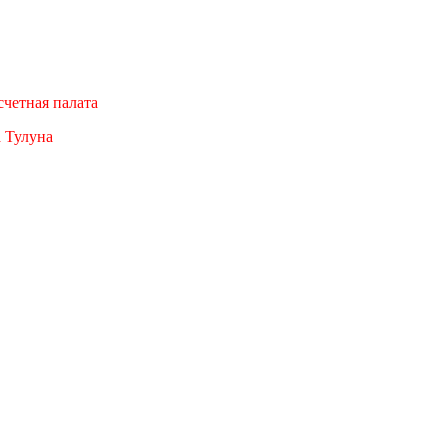
четная палата
а Тулуна