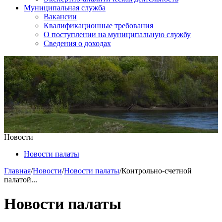
Муниципальная служба
Вакансии
Квалификационные требования
О поступлении на муниципальную службу
Сведения о доходах
Новости
Новости палаты
Главная
/
Новости
/
Новости палаты
/
Контрольно-счетной
палатой...
Новости палаты