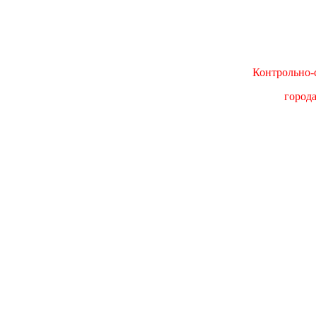
Контрольно-с
город